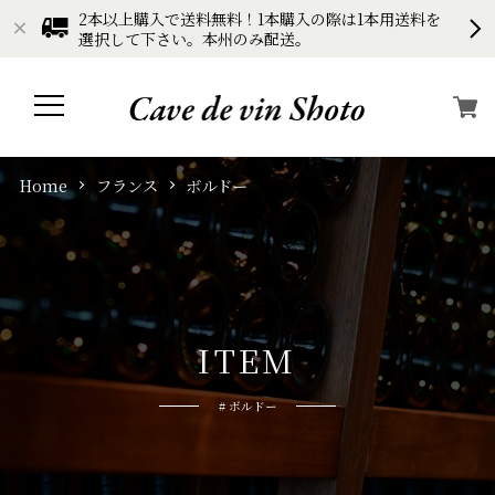
2本以上購入で送料無料！1本購入の際は1本用送料を
選択して下さい。本州のみ配送。
Home
フランス
ボルドー
I
T
E
M
# ボルドー