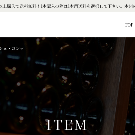
以上購入で送料無料！1本購入の際は1本用送料を選択して下さい。本州
TOP
シュ・コンテ
I
T
E
M