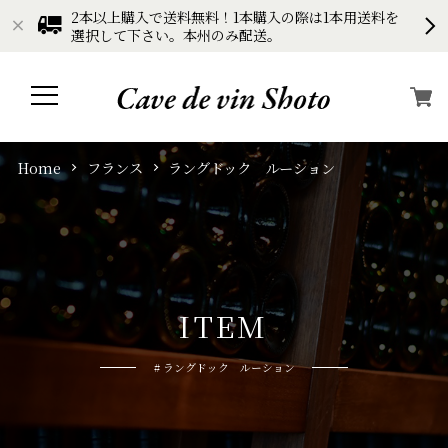
2本以上購入で送料無料！1本購入の際は1本用送料を
選択して下さい。本州のみ配送。
Home
フランス
ラングドック ルーション
I
T
E
M
# ラングドック ルーション